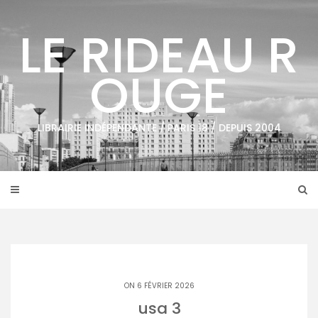
Skip
to
LE RIDEAU R
content
OUGE
LIBRAIRIE INDÉPENDANTE / PARIS 18 / DEPUIS 2004
ON 6 FÉVRIER 2026
usa 3