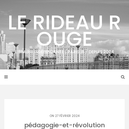
Skip
to
LE RIDEAU R
content
OUGE
LIBRAIRIE INDÉPENDANTE / PARIS 18 / DEPUIS 2004
ON 27 FÉVRIER 2024
pédagogie-et-révolution