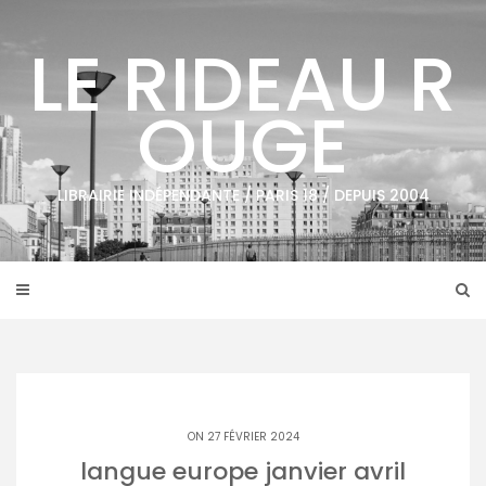
Skip
to
LE RIDEAU R
content
OUGE
LIBRAIRIE INDÉPENDANTE / PARIS 18 / DEPUIS 2004
ON 27 FÉVRIER 2024
langue europe janvier avril