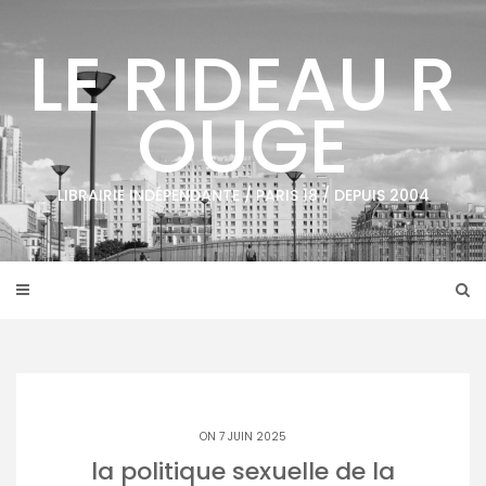
Skip
to
LE RIDEAU R
content
OUGE
LIBRAIRIE INDÉPENDANTE / PARIS 18 / DEPUIS 2004
ON 7 JUIN 2025
la politique sexuelle de la