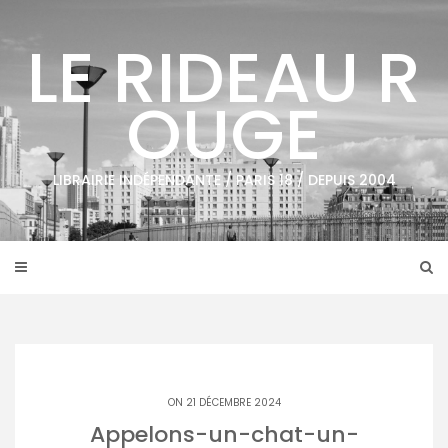
Skip
to
LE RIDEAU R
content
OUGE
LIBRAIRIE INDÉPENDANTE / PARIS 18 / DEPUIS 2004
ON 21 DÉCEMBRE 2024
Appelons-un-chat-un-