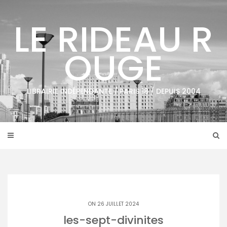
Skip
to
LE RIDEAU R
content
OUGE
LIBRAIRIE INDÉPENDANTE / PARIS 18 / DEPUIS 2004
ON 26 JUILLET 2024
les-sept-divinites