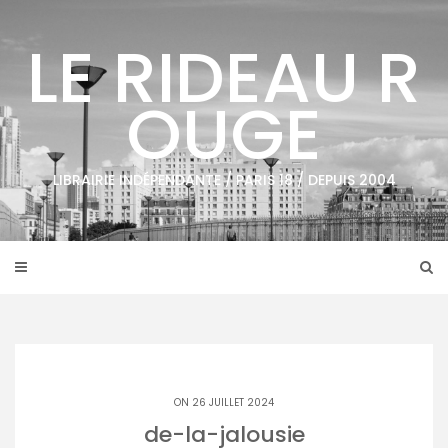
Skip
to
LE RIDEAU R
content
OUGE
LIBRAIRIE INDÉPENDANTE / PARIS 18 / DEPUIS 2004
ON 26 JUILLET 2024
de-la-jalousie