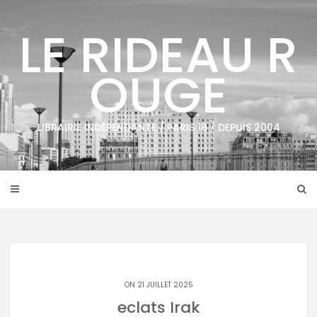
Skip
to
LE RIDEAU R
content
OUGE
LIBRAIRIE INDÉPENDANTE / PARIS 18 / DEPUIS 2004
ON 21 JUILLET 2025
eclats Irak