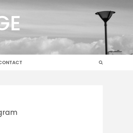
GE
CONTACT
agram