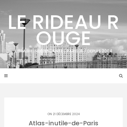
Skip
to
LE RIDEAU R
content
OUGE
LIBRAIRIE INDÉPENDANTE / PARIS 18 / DEPUIS 2004
ON 21 DÉCEMBRE 2024
Atlas-inutile-de-Paris