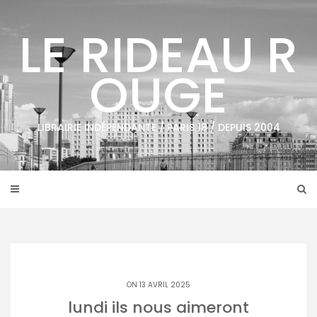
Skip
to
LE RIDEAU R
content
OUGE
LIBRAIRIE INDÉPENDANTE / PARIS 18 / DEPUIS 2004
ON 13 AVRIL 2025
lundi ils nous aimeront