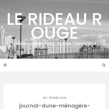
Skip
to
LE RIDEAU R
content
OUGE
LIBRAIRIE INDÉPENDANTE / PARIS 18 / DEPUIS 2004
ON 7 FÉVRIER 2024
journal-dune-ménagère-