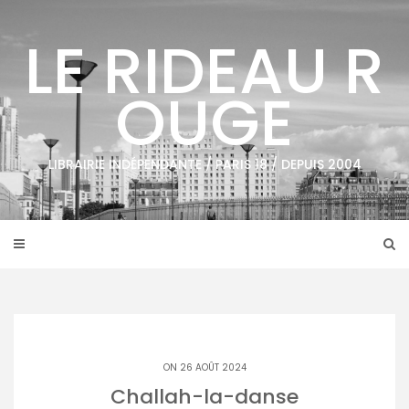
Skip
to
LE RIDEAU R
content
OUGE
LIBRAIRIE INDÉPENDANTE / PARIS 18 / DEPUIS 2004
ON 26 AOÛT 2024
Challah-la-danse