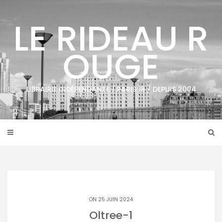
Skip
to
LE RIDEAU R
content
OUGE
LIBRAIRIE INDÉPENDANTE / PARIS 18 / DEPUIS 2004
ON 25 JUIN 2024
Oltree-1