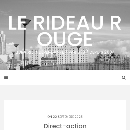
Skip
to
LE RIDEAU R
content
OUGE
LIBRAIRIE INDÉPENDANTE / PARIS 18 / DEPUIS 2004
ON 22 SEPTEMBRE 2025
Direct-action