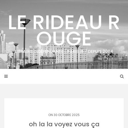
Skip
to
LE RIDEAU R
content
OUGE
LIBRAIRIE INDÉPENDANTE / PARIS 18 / DEPUIS 2004
ON 30 OCTOBRE 2025
oh la la voyez vous ça