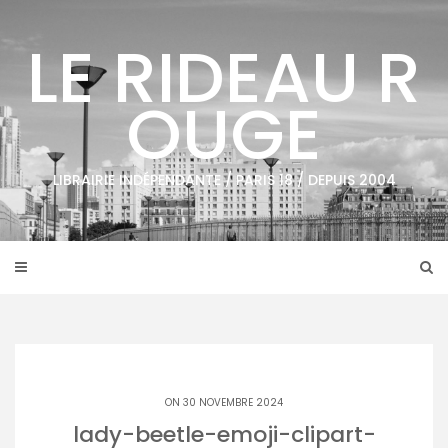
Skip
to
LE RIDEAU R
content
OUGE
LIBRAIRIE INDÉPENDANTE / PARIS 18 / DEPUIS 2004
ON 30 NOVEMBRE 2024
lady-beetle-emoji-clipart-