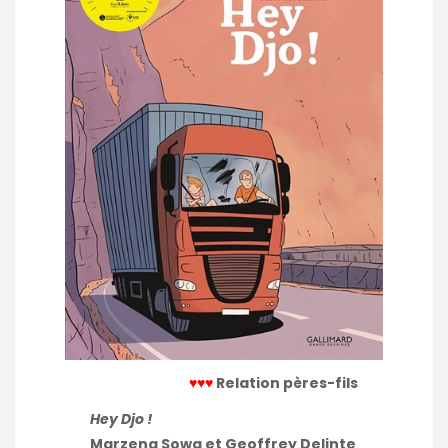
♥♥♥
Relation pères-fils
Hey Djo !
Marzena Sowa et Geoffrey Delinte