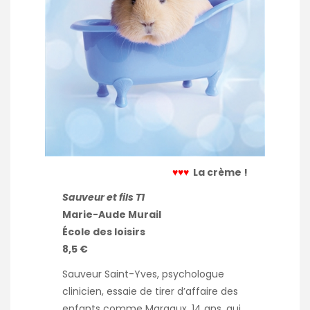
♥♥♥
La crème !
Sauveur et fils T1
Marie-Aude Murail
École des loisirs
8,5 €
Sauveur Saint-Yves, psychologue
clinicien, essaie de tirer d’affaire des
enfants comme Margaux, 14 ans, qui