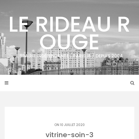
Skip
to
LE RIDEAU R
content
OUGE
LIBRAIRIE INDÉPENDANTE / PARIS 18 / DEPUIS 2004
ON 10 JUILLET 2020
vitrine-soin-3