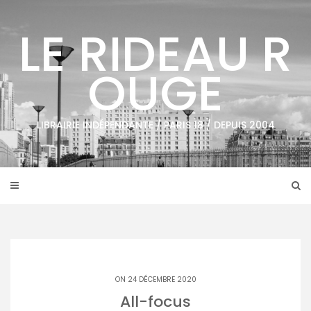
Skip
to
LE RIDEAU R
content
OUGE
LIBRAIRIE INDÉPENDANTE / PARIS 18 / DEPUIS 2004
ON 24 DÉCEMBRE 2020
All-focus